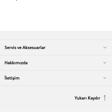
Servis ve Aksesuarlar
Audi Garanti
Hakkımızda
Audi Kasko
Biz Kimiz?
İletişim
Audi Garanti Plus
İletişim Bilgileri
Yukarı Kaydır
Audi Orijinal Aksesuarlar®
İletişim Formu