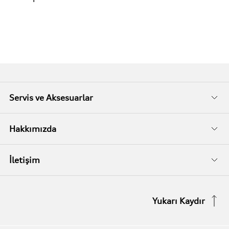
Servis ve Aksesuarlar
Audi Garanti
Hakkımızda
Audi Kasko
Biz Kimiz?
İletişim
Audi Garanti Plus
İletişim Bilgileri
Yukarı Kaydır
Audi Orijinal Aksesuarlar®
İletişim Formu