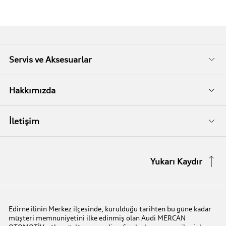
Servis ve Aksesuarlar
Audi Garanti
Hakkımızda
Audi Kasko
Biz Kimiz?
İletişim
Audi Garanti Plus
İletişim Bilgileri
Yukarı Kaydır
Audi Orijinal Aksesuarlar®
İletişim Formu
Serviste Prestijin 7 Prensibi
Edirne ilinin Merkez ilçesinde, kurulduğu tarihten bu güne kadar
müşteri memnuniyetini ilke edinmiş olan Audi MERCAN