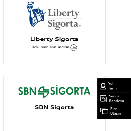
Liberty Sigorta
Dokümanlarını indirin
Yol
Tarifi
Servis
Randevu
SBN Sigorta
Bize
Ulaşın